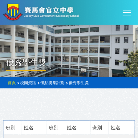
Mai
移至主內容
T
navi
優秀學生獎
導
首頁
校園資訊
優點獎勵計劃
優秀學生獎
航
連
結
班別
姓名
班別
姓名
班別
姓名