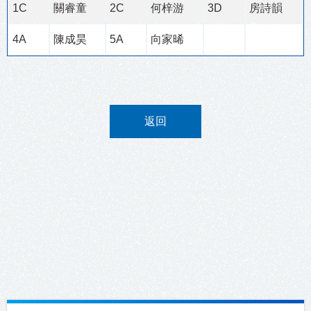
1C
關睿童
2C
何梓游
3D
房詩韻
4A
陳成昊
5A
向家晞
返回