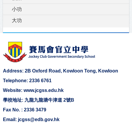
小功
大功
Address: 2B Oxford Road, Kowloon Tong, Kowloon
Telephone: 2336 6761
Website: www.jcgss.edu.hk
學校地址: 九龍九龍塘牛津道 2號B
Fax No. : 2336 3479
Email: jcgss@edb.gov.hk