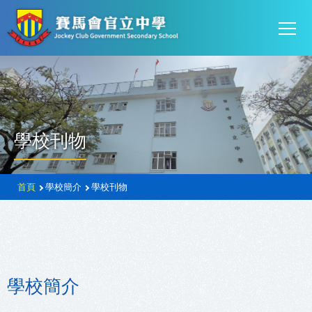
Mai
移至主內容
T
navi
學校刊物
導
首頁
學校簡介
學校刊物
航
連
結
學校簡介