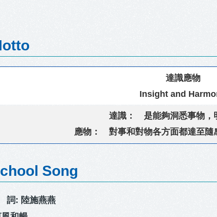
tto
達識應物
Insight and Harm
達識： 是能夠洞悉事物，
應物： 對事和對物各方面都達至隨
hool Song
 詞: 陸施燕燕
惠風和暢，