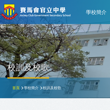
移至主內容
Main
學校簡介
navigat
校訓及校歌
導
首頁
學校簡介
校訓及校歌
航
連