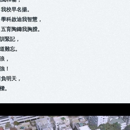
 我校早名揚。
 學科啟迪我智慧，
 五育陶鑄我胸膛。
訓緊記，
道難忘。
浪，
強！
肩負明天，
樑。