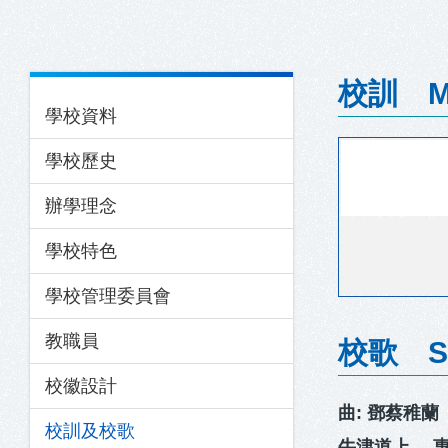
結
Main
校訓 Mo
學校資料
navigation
學校歷史
辦學理念
學校特色
學校管理委員會
教職員
校歌 Sc
校徽設計
曲: 鄧蔡稚蘭
校訓及校歌
牛津道上， 