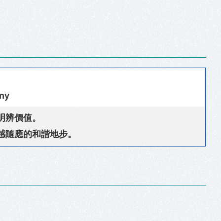
ony
明辨價值。
感隨應的和諧地步。