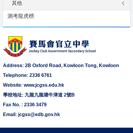
其他
測考龍虎榜
Address: 2B Oxford Road, Kowloon Tong, Kowloon
Telephone: 2336 6761
Website: www.jcgss.edu.hk
學校地址: 九龍九龍塘牛津道 2號B
Fax No. : 2336 3479
Email: jcgss@edb.gov.hk