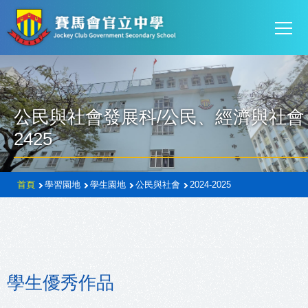
Mai
移至主內容
T
navi
公民與社會發展科/公民、經濟與社會
2425
導
首頁
學習園地
學生園地
公民與社會
2024-2025
航
連
結
學生優秀作品