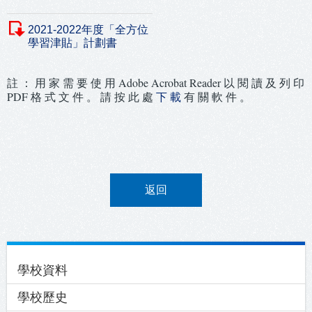
2021-2022年度「全方位
學習津貼」計劃書
註 ： 用 家 需 要 使 用 Adobe Acrobat Reader 以 閱 讀 及 列 印
PDF 格 式 文 件 。 請 按 此 處
下 載
有 關 軟 件 。
返回
Main
學校資料
navigation
學校歷史