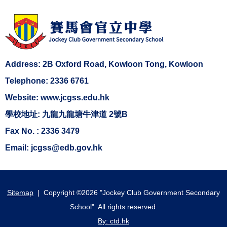
Address: 2B Oxford Road, Kowloon Tong, Kowloon
Telephone: 2336 6761
Website: www.jcgss.edu.hk
學校地址: 九龍九龍塘牛津道 2號B
Fax No. : 2336 3479
Email: jcgss@edb.gov.hk
Sitemap
| Copyright ©
2026 "Jockey Club Government Secondary
School". All rights reserved.
By: ctd.hk