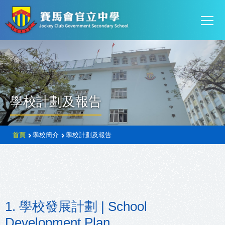
Mai
移至主內容
T
navi
學校計劃及報告
導
首頁
學校簡介
學校計劃及報告
航
連
結
1. 學校發展計劃 | School
Development Plan