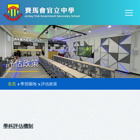
Mai
移至主內容
T
navi
評估政策
導
首頁
學習園地
評估政策
航
連
結
學科評估機制