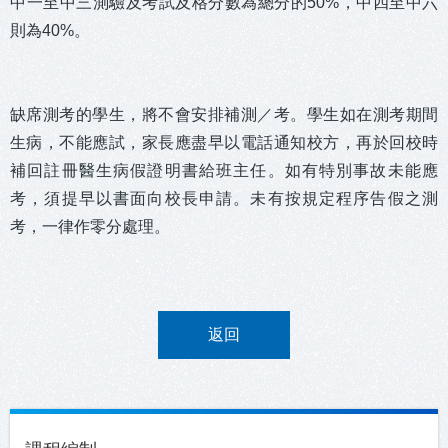
中一至中三測驗及考試及格分數為總分的
50%
，中四至中六
則為
40%
。
缺席測考的學生，將不會安排補測／考。
學生如在測考期間
生病，不能應試，家長應盡早以
電話通知校方，再於回校時
補回註冊醫生病假證明書給班主任。如有特別事故未能應
考，須提早以書面向校長申請。未有按規定程序告假之測
考，一律作零分處理。
返回
Main