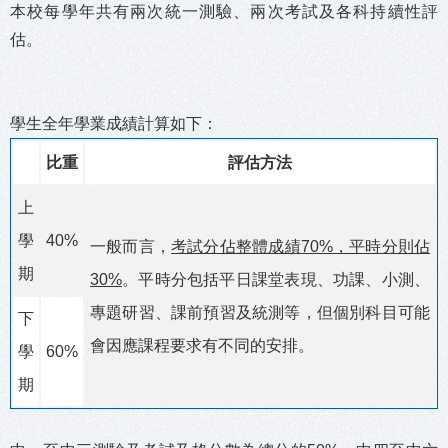
本校每學年共有兩次統一測驗、兩次考試及各科持續性評
估。
學生全年學業成績計算如下：
比重
評估方法
上
學
40%
一般而言，
考試分佔整體成績
70%
，平時分則佔
期
30%
。平時分包括平日課堂表現、功課、小測、
專題研習、課前預習及統測等，但個別科目可能
下
會因應課程要求有不同的安排。
學
60%
期