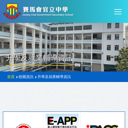
Mai
移至主內容
T
navi
升學及就業輔導資訊
導
首頁
校園資訊
升學及就業輔導資訊
航
連
結