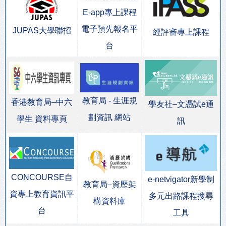
E-app專上課程
電子預先報名平
JUPAS大學聯招
經評審專上課程
台
教育局 - 生涯規
香港教育局–中六
學友社–文憑試e通
劃資訊 網站
學生 資料專頁
訊
CONCOURSE自
e-netvigator新學制
教育局–資歷架
資專上教育資訊平
多元出路課程搜尋
構資料庫
台
工具