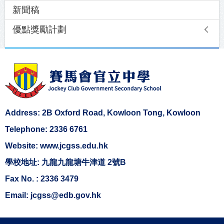
新聞稿
優點獎勵計劃
Address: 2B Oxford Road, Kowloon Tong, Kowloon
Telephone: 2336 6761
Website: www.jcgss.edu.hk
學校地址: 九龍九龍塘牛津道 2號B
Fax No. : 2336 3479
Email: jcgss@edb.gov.hk