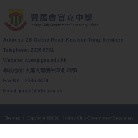
Address: 2B Oxford Road, Kowloon Tong, Kowloon
Telephone: 2336 6761
Website: www.jcgss.edu.hk
學校地址: 九龍九龍塘牛津道 2號B
Fax No. : 2336 3479
Email: jcgss@edb.gov.hk
Sitemap
| Copyright ©
2026 "Jockey Club Government Secondary
School". All rights reserved.
By: ctd.hk