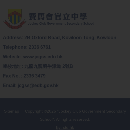
Address: 2B Oxford Road, Kowloon Tong, Kowloon
Telephone: 2336 6761
Website: www.jcgss.edu.hk
學校地址: 九龍九龍塘牛津道 2號B
Fax No. : 2336 3479
Email: jcgss@edb.gov.hk
Sitemap
| Copyright ©
2026 "Jockey Club Government Secondary
School". All rights reserved.
By: ctd.hk