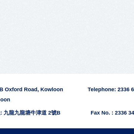
2B Oxford Road, Kowloon
Telephone: 2336 
loon
: 九龍九龍塘牛津道 2號B
Fax No. : 2336 3