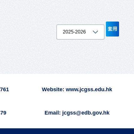
6761
Website: www.jcgss.edu.hk
479
Email: jcgss@edb.gov.hk