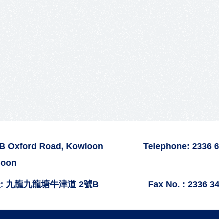
2B Oxford Road, Kowloon
Telephone: 2336 
loon
: 九龍九龍塘牛津道 2號B
Fax No. : 2336 3