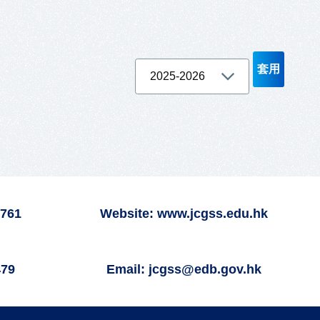
6761
Website: www.jcgss.edu.hk
479
Email: jcgss@edb.gov.hk