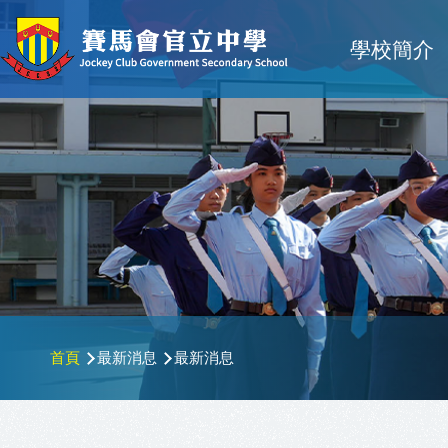
移至主內容
Main
學校簡介
navigat
導
首頁
最新消息
最新消息
航
連