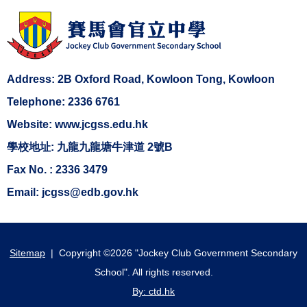
Address: 2B Oxford Road, Kowloon Tong, Kowloon
Telephone: 2336 6761
Website: www.jcgss.edu.hk
學校地址: 九龍九龍塘牛津道 2號B
Fax No. : 2336 3479
Email: jcgss@edb.gov.hk
Sitemap
| Copyright ©
2026 "Jockey Club Government Secondary
School". All rights reserved.
By: ctd.hk