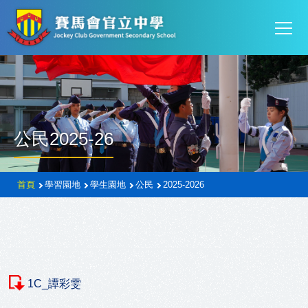
Mai
移至主內容
T
navi
公民2025-26
導
首頁
學習園地
學生園地
公民
2025-2026
航
連
結
1C_譚彩雯