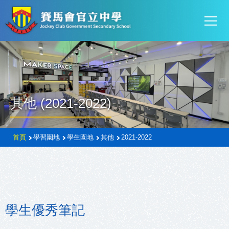
Mai
移至主內容
T
navi
其他 (2021-2022)
導
首頁
學習園地
學生園地
其他
2021-2022
航
連
結
學生優秀筆記