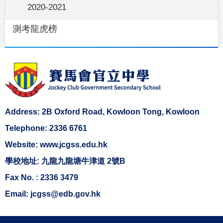
2020-2021
測考龍虎榜
Address: 2B Oxford Road, Kowloon Tong, Kowloon
Telephone: 2336 6761
Website: www.jcgss.edu.hk
學校地址: 九龍九龍塘牛津道 2號B
Fax No. : 2336 3479
Email: jcgss@edb.gov.hk