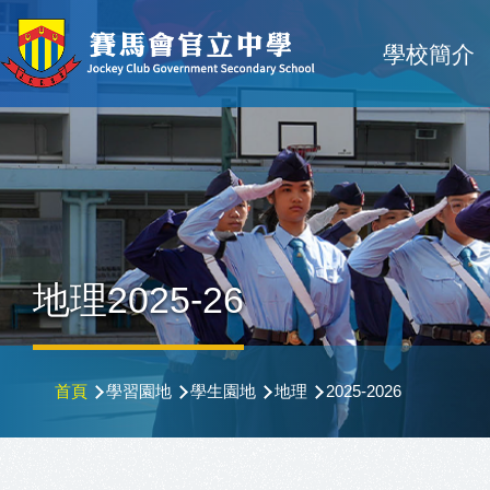
移至主內容
Main
學校簡介
navigat
地理2025-26
導
首頁
學習園地
學生園地
地理
2025-2026
航
連