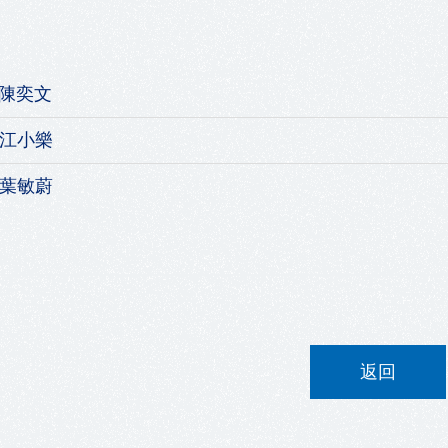
_陳奕文
_江小樂
_葉敏蔚
返回