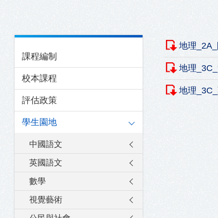
結
Main
地理_2A
課程編制
navigation
地理_3C
校本課程
地理_3C
評估政策
學生園地
中國語文
英國語文
數學
視覺藝術