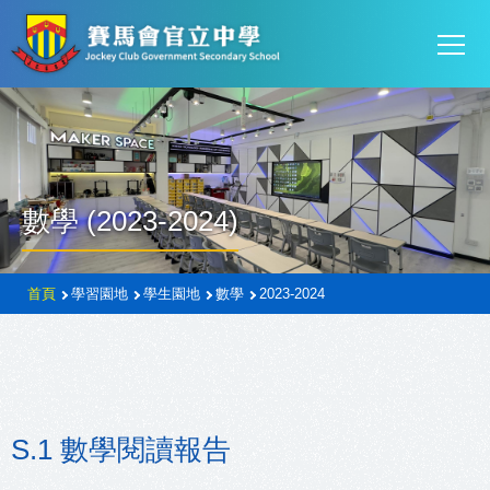
Mai
移至主內容
T
navi
數學 (2023-2024)
導
首頁
學習園地
學生園地
數學
2023-2024
航
連
結
S.1 數學閱讀報告