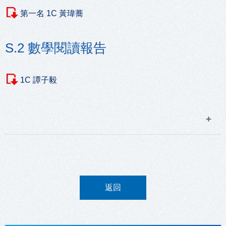
第一名 1C 黃瑋蕎
S.2 數學閱讀報告
1C 譚子毅
返回