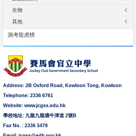
生物
其他
測考龍虎榜
Address: 2B Oxford Road, Kowloon Tong, Kowloon
Telephone: 2336 6761
Website: www.jcgss.edu.hk
學校地址: 九龍九龍塘牛津道 2號B
Fax No. : 2336 3479
Email: jcgss@edb.gov.hk