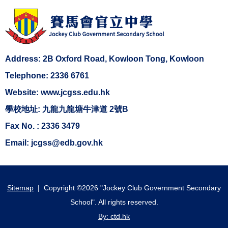
Address: 2B Oxford Road, Kowloon Tong, Kowloon
Telephone: 2336 6761
Website: www.jcgss.edu.hk
學校地址: 九龍九龍塘牛津道 2號B
Fax No. : 2336 3479
Email: jcgss@edb.gov.hk
Sitemap
| Copyright ©
2026 "Jockey Club Government Secondary
School". All rights reserved.
By: ctd.hk