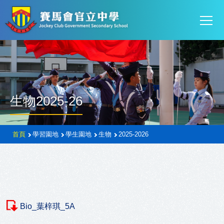
Mai
移至主內容
T
navi
生物2025-26
導
首頁
學習園地
學生園地
生物
2025-2026
航
連
結
Bio_葉梓琪_5A