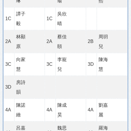
琳
瑜
熙
譚子
吳欣
1C
1C
毅
晴
林顯
蔡佳
周玥
2A
2A
2B
原
頤
兒
向家
李寵
陳海
3C
3C
3D
慧
兒
慧
房詩
3D
韻
陳諾
陳成
劉嘉
4A
4A
4A
緻
昊
麗
呂嘉
魏思
羅海