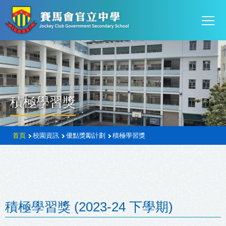
Mai
移至主內容
T
navi
積極學習獎
導
首頁
校園資訊
優點獎勵計劃
積極學習獎
航
連
結
積極學習獎 (2023-24 下學期)