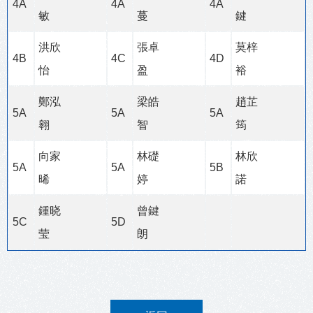
4A
4A
4A
敏
蔓
鍵
洪欣
張卓
莫梓
4B
4C
4D
怡
盈
裕
鄭泓
梁皓
趙芷
5A
5A
5A
翱
智
筠
向家
林礎
林欣
5A
5A
5B
晞
婷
諾
鍾晓
曾鍵
5C
5D
莹
朗