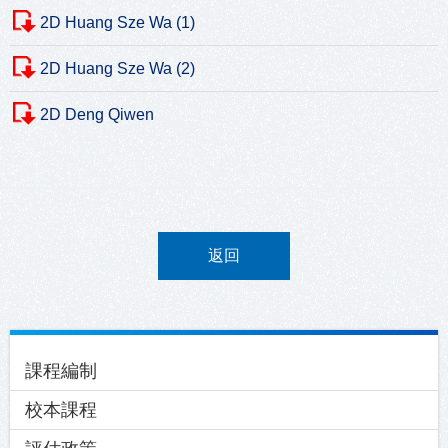
2D Huang Sze Wa (1)
2D Huang Sze Wa (2)
2D Deng Qiwen
返回
Main
課程編制
navigation
校本課程