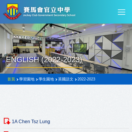
Mai
移至主內容
T
navi
ENGLISH (2022-2023)
導
首頁
學習園地
學生園地
英國語文
2022-2023
航
連
結
1A Chen Tsz Lung