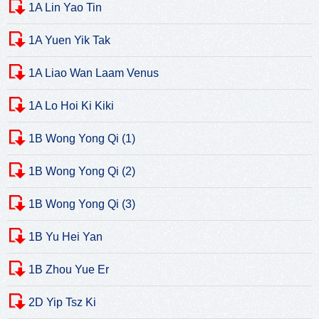
1A Lin Yao Tin
1A Yuen Yik Tak
1A Liao Wan Laam Venus
1A Lo Hoi Ki Kiki
1B Wong Yong Qi (1)
1B Wong Yong Qi (2)
1B Wong Yong Qi (3)
1B Yu Hei Yan
1B Zhou Yue Er
2D Yip Tsz Ki