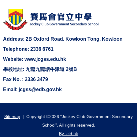
Address: 2B Oxford Road, Kowloon Tong, Kowloon
Telephone: 2336 6761
Website: www.jcgss.edu.hk
學校地址: 九龍九龍塘牛津道 2號B
Fax No. : 2336 3479
Email: jcgss@edb.gov.hk
Sitemap
| Copyright ©
2026 "Jockey Club Government Secondary
School". All rights reserved.
By: ctd.hk