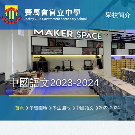
移至主內容
Main
學校簡介
navigat
中國語文2023-2024
導
首頁
學習園地
學生園地
中國語文
2023-2024
航
連