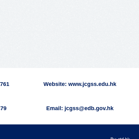
6761
Website: www.jcgss.edu.hk
479
Email: jcgss@edb.gov.hk