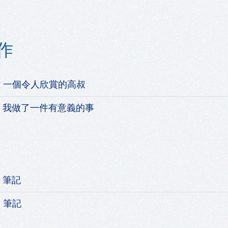
作
雅 一個令人欣賞的高叔
熹 我做了一件有意義的事
蔓 筆記
如 筆記