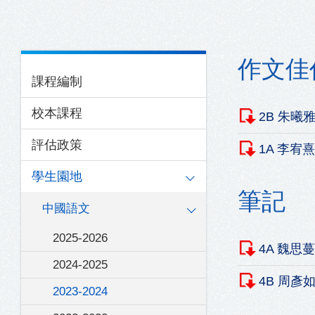
結
Main
作文佳
課程編制
navigation
校本課程
2B 朱曦
評估政策
1A 李宥
學生園地
筆記
中國語文
2025-2026
4A 魏思
2024-2025
4B 周彥
2023-2024