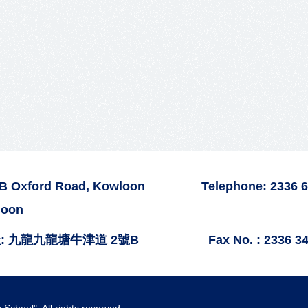
2B Oxford Road, Kowloon
Telephone: 2336 
loon
: 九龍九龍塘牛津道 2號B
Fax No. : 2336 3