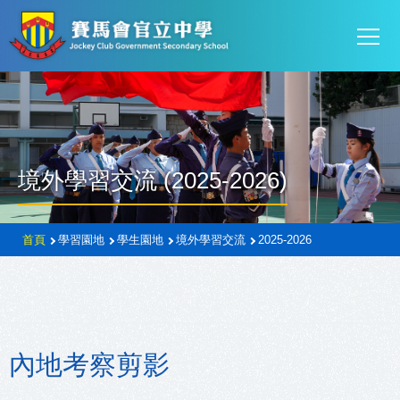
Mai
移至主內容
T
navi
境外學習交流 (2025-2026)
導
首頁
學習園地
學生園地
境外學習交流
2025-2026
航
連
結
內地考察剪影