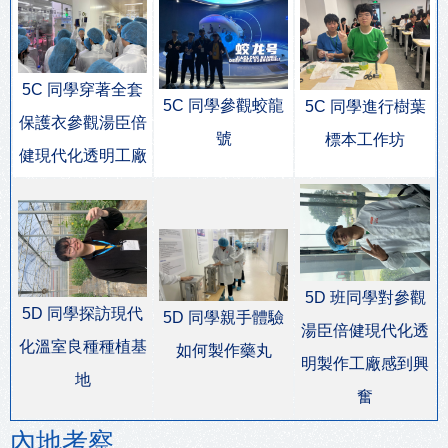
5C 同學穿著全套
5C 同學參觀蛟龍
5C 同學進行樹葉
保護衣參觀湯臣倍
號
標本工作坊
健現代化透明工廠
5D 班同學對參觀
5D 同學探訪現代
5D 同學親手體驗
湯臣倍健現代化透
化溫室良種種植基
如何製作藥丸
明製作工廠感到興
地
奮
內地考察