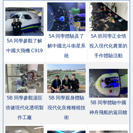
5A 同學體驗及了
5A 班同學正全情
5A 同學參觀了解
解中國北斗衛星系
投入現代化農業的
中國大飛機 C919
統
手作體驗活動
5B 同學參觀湯臣
5B 同學親身體驗
5B 同學體驗中國
倍健現代化透明製
現代化良種種植技
神舟飛船的返回艙
作工廠
術