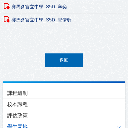
賽馬會官立中學_S5D_辛奕
賽馬會官立中學_S5D_郭倩昕
返回
Main
課程編制
navigation
校本課程
評估政策
學生園地