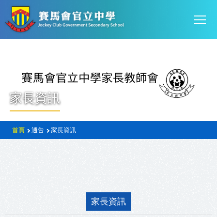
Mai
移至主內容
T
navi
家長資訊
導
首頁
通告
家長資訊
航
連
結
家長資訊