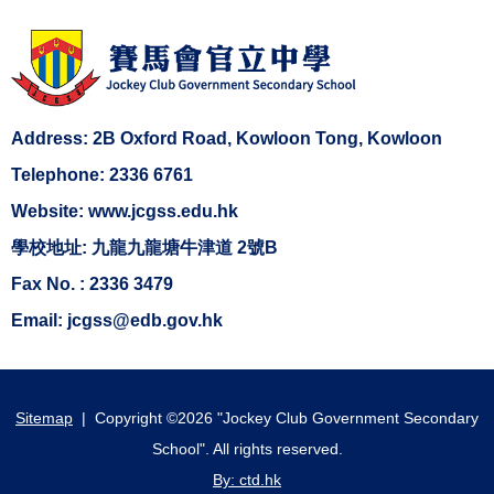
Address: 2B Oxford Road, Kowloon Tong, Kowloon
Telephone: 2336 6761
Website: www.jcgss.edu.hk
學校地址: 九龍九龍塘牛津道 2號B
Fax No. : 2336 3479
Email: jcgss@edb.gov.hk
Sitemap
| Copyright ©
2026 "Jockey Club Government Secondary
School". All rights reserved.
By: ctd.hk