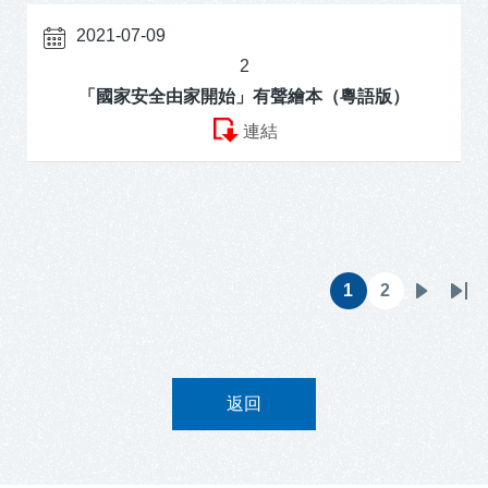
2021-07-09
2
「國家安全由家開始」有聲繪本（粵語版）
連結
Pagination
1
2
目
頁
下
Las
前
面
一
pa
頁
頁
面
返回