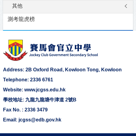
其他
測考龍虎榜
Address: 2B Oxford Road, Kowloon Tong, Kowloon
Telephone: 2336 6761
Website: www.jcgss.edu.hk
學校地址: 九龍九龍塘牛津道 2號B
Fax No. : 2336 3479
Email: jcgss@edb.gov.hk