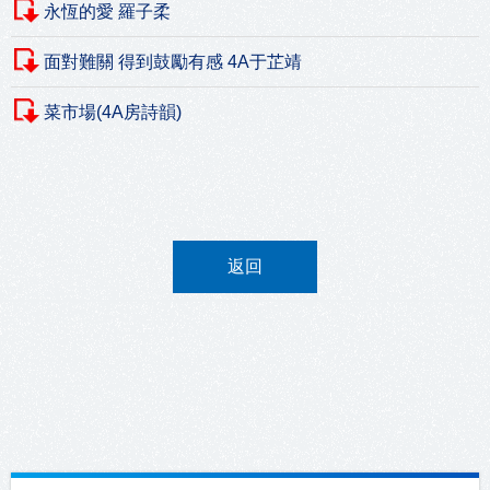
永恆的愛 羅子柔
面對難關 得到鼓勵有感 4A于芷靖
菜市場(4A房詩韻)
返回