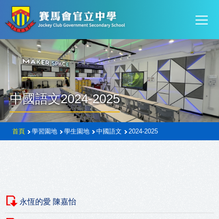
Mai
移至主內容
T
navi
中國語文2024-2025
導
首頁
學習園地
學生園地
中國語文
2024-2025
航
連
結
永恆的愛 陳嘉怡