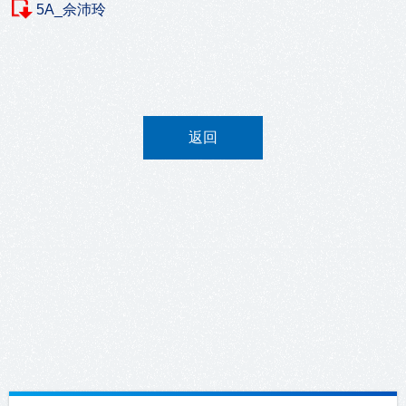
5A_佘沛玲
返回