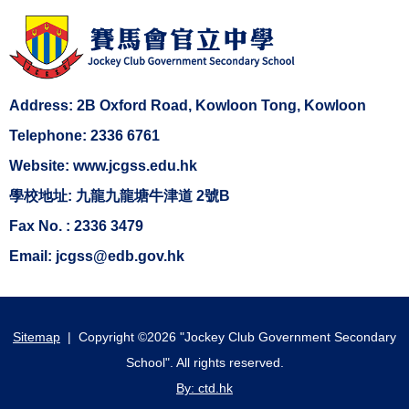
Address: 2B Oxford Road, Kowloon Tong, Kowloon
Telephone: 2336 6761
Website: www.jcgss.edu.hk
學校地址: 九龍九龍塘牛津道 2號B
Fax No. : 2336 3479
Email: jcgss@edb.gov.hk
Sitemap
| Copyright ©
2026 "Jockey Club Government Secondary
School". All rights reserved.
By: ctd.hk