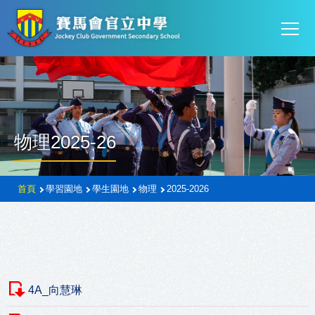
Mai
移至主內容
T
navi
物理2025-26
導
首頁
學習園地
學生園地
物理
2025-2026
航
連
結
4A_向慧琳