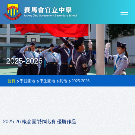
Mai
移至主內容
T
navi
2025-2026
導
首頁
學習園地
學生園地
其他
2025-2026
航
連
結
2025-26 概念圖製作比賽 優勝作品