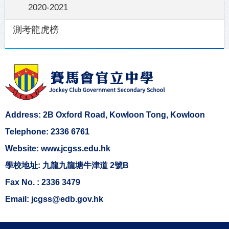
2020-2021
測考龍虎榜
Address: 2B Oxford Road, Kowloon Tong, Kowloon
Telephone: 2336 6761
Website: www.jcgss.edu.hk
學校地址: 九龍九龍塘牛津道 2號B
Fax No. : 2336 3479
Email: jcgss@edb.gov.hk